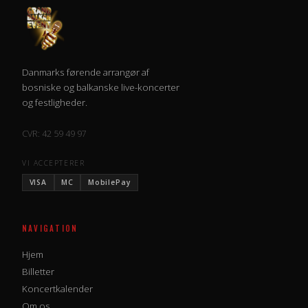
Danmarks førende arrangør af
bosniske og balkanske live-koncerter
og festligheder.
CVR: 42 59 49 97
VI ACCEPTERER
VISA
MC
MobilePay
NAVIGATION
Hjem
Billetter
Koncertkalender
Om os