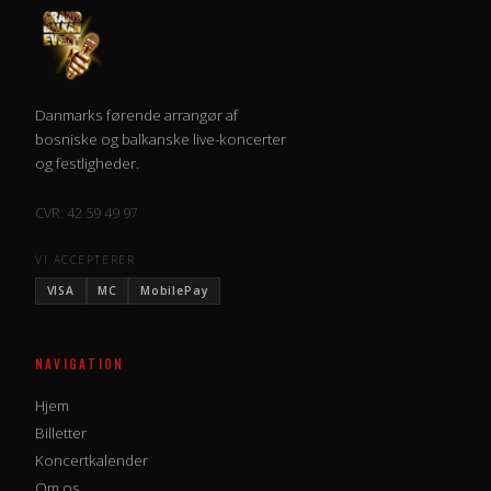
Danmarks førende arrangør af
bosniske og balkanske live-koncerter
og festligheder.
CVR: 42 59 49 97
VI ACCEPTERER
VISA
MC
MobilePay
NAVIGATION
Hjem
Billetter
Koncertkalender
Om os