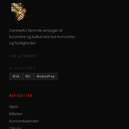
Danmarks førende arrangør af
bosniske og balkanske live-koncerter
og festligheder.
CVR: 42 59 49 97
VI ACCEPTERER
VISA
MC
MobilePay
NAVIGATION
Hjem
Billetter
Koncertkalender
Om os